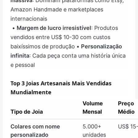
massiva
: Dominam plataformas como Etsy,
Amazon Handmade e marketplaces
internacionais
•
Margem de lucro irresistível
: Produtos
vendidos entre US$ 10-30 com custos
baixíssimos de produção •
Personalização
infinita
: Cada peça conta uma história única
e pessoal
Top 3 Joias Artesanais Mais Vendidas
Mundialmente
Volume
Preço
Tipo de Joia
Mensal
Médio
Colares com nome
5.000+
US$ 15
personalizado
unidades