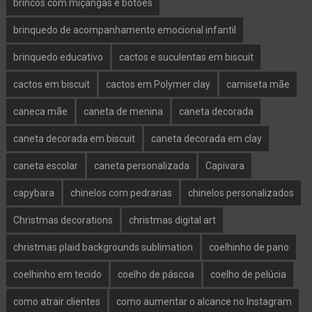
brincos com miçangas e botões
brinquedo de acompanhamento emocional infantil
brinquedo educativo
cactos e suculentas em biscuit
cactos em biscuit
cactos em Polymer clay
camiseta mãe
caneca mãe
caneta de menina
caneta decorada
caneta decorada em biscuit
caneta decorada em clay
caneta escolar
caneta personalizada
Capivara
capybara
chinelos com pedrarias
chinelos personalizados
Christmas decorations
christmas digital art
christmas plaid backgrounds sublimation
coelhinho de pano
coelhinho em tecido
coelho de páscoa
coelho de pelúcia
como atrair clientes
como aumentar o alcance no Instagram