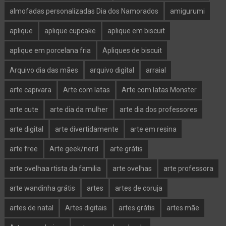
almofadas personalizadas Dia dos Namorados
amigurumi
aplique
aplique cupcake
aplique em biscuit
aplique em porcelana fria
Apliques de biscuit
Arquivo dia das mães
arquivo digital
arraial
arte capivara
Arte com latas
Arte com latas Monster
arte cute
arte dia da mulher
arte dia dos professores
arte digital
arte divertidamente
arte em resina
arte free
Arte geek/nerd
arte grátis
arte ovelhaa rtista da familia
arte ovelhas
arte professora
arte wandinha grátis
artes
artes de coruja
artes de natal
Artes digitais
artes grátis
artes mãe