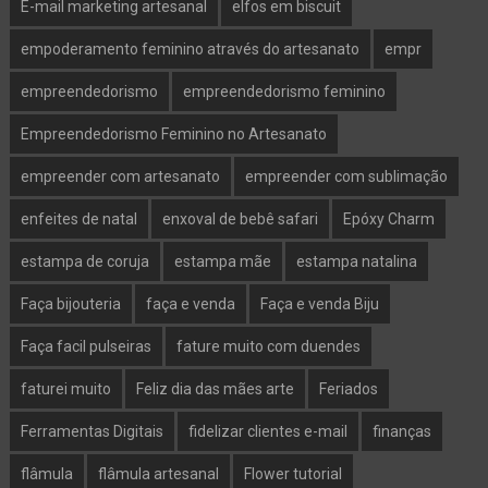
E-mail marketing artesanal
elfos em biscuit
empoderamento feminino através do artesanato
empr
empreendedorismo
empreendedorismo feminino
Empreendedorismo Feminino no Artesanato
empreender com artesanato
empreender com sublimação
enfeites de natal
enxoval de bebê safari
Epóxy Charm
estampa de coruja
estampa mãe
estampa natalina
Faça bijouteria
faça e venda
Faça e venda Biju
Faça facil pulseiras
fature muito com duendes
faturei muito
Feliz dia das mães arte
Feriados
Ferramentas Digitais
fidelizar clientes e-mail
finanças
flâmula
flâmula artesanal
Flower tutorial