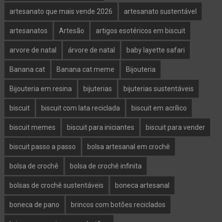
artesanato que mais vende 2026
artesanato sustentável
artesanatos
Artesão
artigos esotéricos em biscuit
arvore de natal
árvore de natal
baby layette safari
Banana cat
Banana cat meme
Bijouteria
Bijouteria em resina
bijuterias
bijuterias sustentáveis
biscuit
biscuit com lata reciclada
biscuit em acrílico
biscuit memes
biscuit para iniciantes
biscuit para vender
biscuit passo a passo
bolsa artesanal em crochê
bolsa de crochê
bolsa de crochê infinita
bolsas de crochê sustentáveis
boneca artesanal
boneca de pano
brincos com botões reciclados