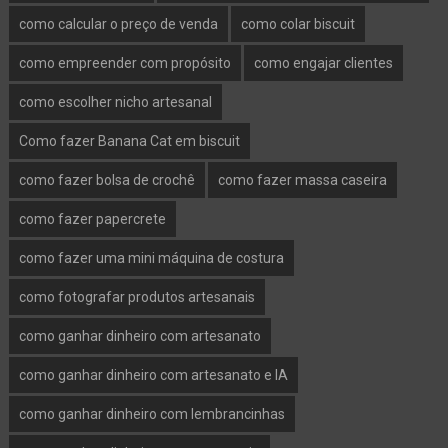
como calcular o preço de venda
como colar biscuit
como empreender com propósito
como engajar clientes
como escolher nicho artesanal
Como fazer Banana Cat em biscuit
como fazer bolsa de crochê
como fazer massa caseira
como fazer papercrete
como fazer uma mini máquina de costura
como fotografar produtos artesanais
como ganhar dinheiro com artesanato
como ganhar dinheiro com artesanato e IA
como ganhar dinheiro com lembrancinhas