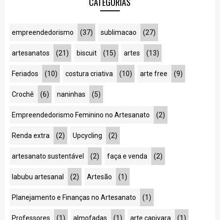
CATEGORIAS
empreendedorismo
(37)
sublimacao
(27)
artesanatos
(21)
biscuit
(15)
artes
(13)
Feriados
(10)
costura criativa
(10)
arte free
(9)
Crochê
(6)
naninhas
(5)
Empreendedorismo Feminino no Artesanato
(2)
Renda extra
(2)
Upcycling
(2)
artesanato sustentável
(2)
faça e venda
(2)
labubu artesanal
(2)
Artesão
(1)
Planejamento e Finanças no Artesanato
(1)
Professores
(1)
almofadas
(1)
arte capivara
(1)