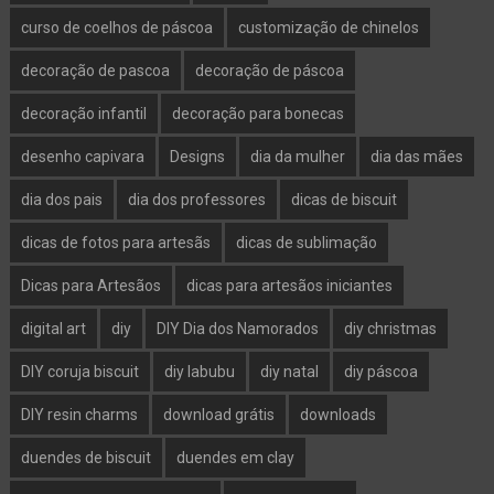
curso de coelhos de páscoa
customização de chinelos
decoração de pascoa
decoração de páscoa
decoração infantil
decoração para bonecas
desenho capivara
Designs
dia da mulher
dia das mães
dia dos pais
dia dos professores
dicas de biscuit
dicas de fotos para artesãs
dicas de sublimação
Dicas para Artesãos
dicas para artesãos iniciantes
digital art
diy
DIY Dia dos Namorados
diy christmas
DIY coruja biscuit
diy labubu
diy natal
diy páscoa
DIY resin charms
download grátis
downloads
duendes de biscuit
duendes em clay